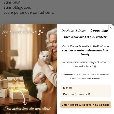
Sans bruit.
Sans obligation.
Juste parce que ça fait sens.
Si le cœur t’en dit,
nous serons ravis de lire quelques mots
De Nadia & Didon…
à vous deux.
sur ton expérience avec Minou.
Tu peux nous contacter quand tu le souhaites.
Bienvenue dans la LC Family
❤️
On t’offre sa Gamelle Anti-Glouton —
son tout premier cadeau dans la LC
Merci d’être là.
Family.
Vraiment.
Tu nous rejoins avec ton petit cœur à
moustaches ?
🤗
Au nom de tous les ronrons de la LC Family ❤️
🤝 Grâce à toi,
une boule de poils dans le besoin
recevra aussi un
petit bonheur.
Email
Prénom
Paiement 100% Sécurisé
Livraison Suivie
Gâter Minou & Recevoir sa Gamelle
Système de cryptage SSL pour
Votre commande est expédiée
sécuriser à 100% les
en 48h et
constamment