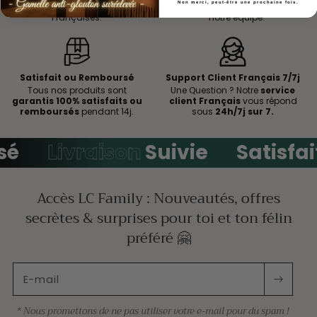
Non merci, peut-être une prochaine fois.
paiements
selon les normes
suivie avec un numéro
par
Françaises.
notre équipe.
Satisfait ou Remboursé
Support Client Français 7/7j
Tous nos produits sont
Une Question ? Notre
service
garantis 100% satisfaits ou
client Français
vous répond
remboursés
pendant 14j.
sous
24h/7j sur 7.
é
Livraison
Suivie
Satisfai
Accès LC Family : Nouveautés, offres
secrètes & surprises pour toi et ton félin
préféré 🤗
E-mail
* Nous promettons de ne pas utiliser votre e-mail pour du spam !