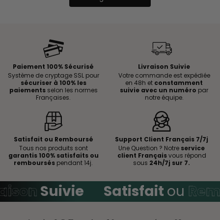
Paiement 100% Sécurisé
Livraison Suivie
Système de cryptage SSL pour
Votre commande est expédiée
sécuriser à 100% les
en 48h et
constamment
paiements
selon les normes
suivie avec un numéro
par
Françaises.
notre équipe.
Satisfait ou Remboursé
Support Client Français 7/7j
Tous nos produits sont
Une Question ? Notre
service
garantis 100% satisfaits ou
client Français
vous répond
remboursés
pendant 14j.
sous
24h/7j sur 7.
ison
Suivie
Satisfait
ou
Remb