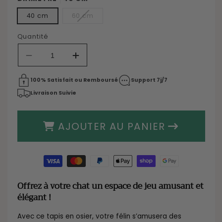
Variante
40 cm
60 cm
épuisée
ou
indisponible
Quantité
Réduire
Augmenter
la
la
quantité
quantité
100% Satisfait ou Remboursé
Support 7j/7
de
de
Livraison Suivie
Tapis
Tapis
en
en
Osier
Osier
AJOUTER AU PANIER
pour
pour
chat
chat
Moyens
de
paiement
Offrez à votre chat un espace de jeu amusant et
élégant !
Avec ce tapis en osier, votre félin s’amusera des