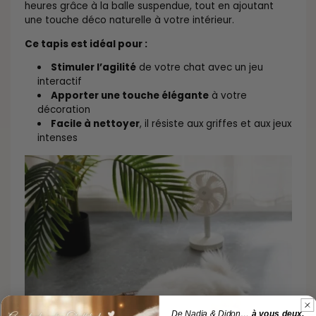
heures grâce à la balle suspendue, tout en ajoutant
une touche déco naturelle à votre intérieur.
Ce tapis est idéal pour :
Stimuler l’agilité
de votre chat avec un jeu
interactif
Apporter une touche élégante
à votre
décoration
Facile à nettoyer
, il résiste aux griffes et aux jeux
intenses
De Nadia & Didon…
à vous deux.